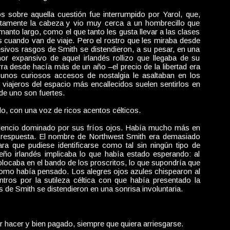
 sobre aquella cuestión fue interrumpido por Yarol, que,
entamente la cabeza y vio muy cerca a un hombrecillo que
anto largo, como el que tanto les gusta llevar a las clases
cuando van de viaje. Pero el rostro que les miraba desde
esivos rasgos de Smith se distendieron, a su pesar, en una
r expansivo de aquel irlandés rollizo que llegaba de su
erra desde hacía más de un año –el precio de la libertad era
 unos curiosos accesos de nostalgia le asaltaban en los
iajeros del espacio más encallecidos suelen sentirlos en
de uno son fuertes.
o, con una voz de ricos acentos célticos.
 silencio dominado por sus fríos ojos. Había mucho más en
a respuesta. El nombre de Northwest Smith era demasiado
ra que pudiese identificarse como tal sin ningún tipo de
eño irlandés implicaba lo que había estado esperando: al
caba en el bando de los proscritos, lo que supondría que
 como había pensado. Los alegres ojos azules chispearon al
tros por la sutileza céltica con que había presentado la
s de Smith se distendieron en una sonrisa involuntaria.
 hacer y bien pagado, siempre que quiera arriesgarse.