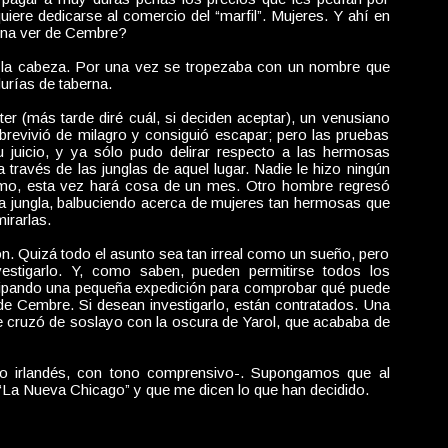
uiere dedicarse al comercio del “marfil”. Mujeres. Y ahí en
guna ver de Cembre?
 la cabeza. Por una vez se tropezaba con un nombre que
urías de taberna.
er (más tarde diré cuál, si deciden aceptar), un venusiano
evivió de milagro y consiguió escapar; pero las pruebas
 juicio, y ya sólo pudo delirar respecto a las hermosas
 través de las junglas de aquel lugar. Nadie le hizo ningún
ismo, esta vez hará cosa de un mes. Otro hombre regresó
a jungla, balbuciendo acerca de mujeres tan hermosas que
irarlas.
on. Quizá todo el asunto sea tan irreal como un sueño, pero
estigarlo. Y, como saben, pueden permitirse todos los
uipando una pequeña expedición para comprobar qué puede
 de Cembre. Si desean investigarlo, están contratados. Una
e cruzó de soslayo con la oscura de Yarol, que acababa de
ueño irlandés, con tono comprensivo-. Supongamos que al
“La Nueva Chicago” y que me dicen lo que han decidido.