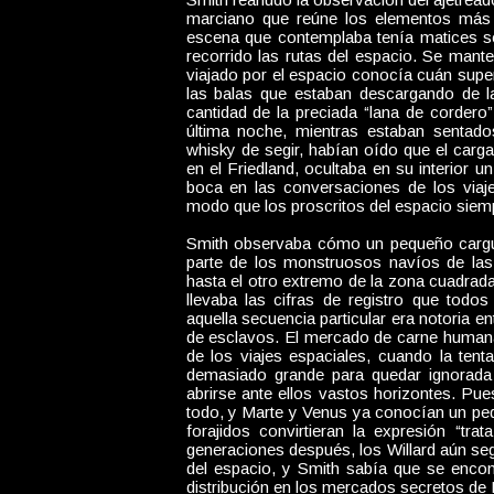
marciano que reúne los elementos más
escena que contemplaba tenía matices se
recorrido las rutas del espacio. Se manten
viajado por el espacio conocía cuán superf
las balas que estaban descargando de la
cantidad de la preciada “lana de cordero
última noche, mientras estaban senta
whisky de segir, habían oído que el carg
en el Friedland, ocultaba en su interior u
boca en las conversaciones de los viaje
modo que los proscritos del espacio siemp
Smith observaba cómo un pequeño cargue
parte de los monstruosos navíos de las
hasta el otro extremo de la zona cuadrad
llevaba las cifras de registro que todo
aquella secuencia particular era notoria en
de esclavos. El mercado de carne humana
de los viajes espaciales, cuando la tent
demasiado grande para quedar ignorada d
abrirse ante ellos vastos horizontes. Pue
todo, y Marte y Venus ya conocían un peq
forajidos convirtieran la expresión “t
generaciones después, los Willard aún se
del espacio, y Smith sabía que se encon
distribución en los mercados secretos de 