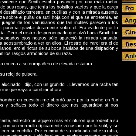
a evidente que Smith estaba pasando por una mala racha.
 de sus ropas, que tenía los bolsillos vacíos y que la carga
l desaliñado terrestre, en cuclillas y con la mirada ausente,
za sobre el puñal de sutil hoja con el que se entretenía, en
 juegos de los venusianos que tan inútiles parecen a los
én parecía gravitar duramente sobre él. Era evidente por lo
cía. Pero el rostro despreocupado que alzó hacia Smith fue
sesgados ojos negros sólo apareció la mirada cansada,
 acostumbrado a ver en ellos. El rostro de Yarol era el de
ianos, ero el rictus de su boca hablaba de una disipación y
n los rasgos armónicos de su raza.
a mueca a su compañero de elevada estatura.
su reloj de pulsera.
alucinado –dijo, con un gruñido-. Llevamos una racha tan
erme que vaya a cambiar ahora.
El hombre en cuestión me abordó ayer por la noche en “La
s y señales todo el dinero que nos aguardaba si nos
ente, estrechó un agujero más el cinturón que rodeaba su
a, con un murmullo típicamente venusiano por lo sutil, y se
con su cuchillo. Por encima de su inclinada cabeza rubia,
o espaciopuerto. Lakkdarol es un enclave terrestre en suelo