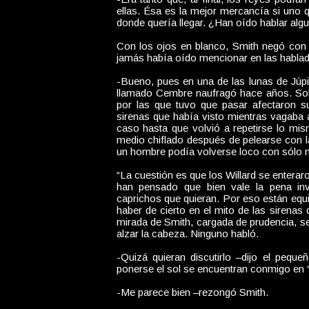
ellas. Ésa es la mejor mercancía si uno q
donde quería llegar. ¿Han oído hablar al
Con los ojos en blanco, Smith negó con
jamás había oído mencionar en las hablad
-Bueno, pues en una de las lunas de Júpit
llamado Cembre naufragó hace años. Sobr
por las que tuvo que pasar afectaron su
sirenas que había visto mientras vagaba a
caso hasta que volvió a repetirse lo m
medio chiflado después de pelearse con l
un hombre podía volverse loco con sólo m
“La cuestión es que los Willard se enterar
han pensado que bien vale la pena inv
caprichos que quieran. Por eso están eq
haber de cierto en el mito de las sirenas
mirada de Smith, cargada de prudencia, s
alzar la cabeza. Ninguno habló.
-Quizá quieran discutirlo –dijo el peq
ponerse el sol se encuentran conmigo en 
-Me parece bien –rezongó Smith.