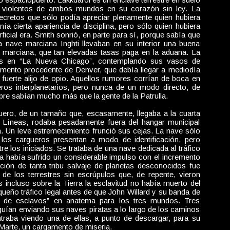
 violentos de ambos mundos en su corazón sin ley. La
cretos que sólo podía apreciar plenamente quien hubiera
ía cierta apariencia de disciplina, pero sólo quien hubiera
icial era. Smith sonrió, en parte para sí, porque sabía que
 nave marciana Inghti llevaban en su interior una buena
” marciana, que tan elevadas tasas paga en la aduana. La
dos en “La Nueva Chicago”, contemplando sus vasos de
amento procedente de Denver, que debía llegar a mediodía
n fuerte alijo de opio. Aquellos rumores corrían de boca en
ros interplanetarios, pero nunca de un modo directo, de
re sabían mucho más que la gente de la Patrulla.
ro, de un tamaño que, escasamente, llegaba a la cuarta
 Líneas, rodaba pesadamente fuera del hangar municipal
a. Un leve estremecimiento frunció sus cejas. La nave sólo
s los cargueros presentan a modo de identificación, pero
tre los iniciados. Se trataba de una nave dedicada al tráfico
 había sufrido un considerable impulso con el incremento
ación de tanta tribu salvaje de planetas desconocidos fue
e los terrestres sin escrúpulos que, de repente, vieron
s incluso sobre la Tierra la esclavitud no había muerto del
ueño tráfico legal antes de que John Willard y su banda de
rata de esclavos” en anatema para los tres mundos. Tres
guían enviando sus naves piratas a lo largo de los caminos
traba viendo una de ellas, a punto de descargar, para su
Marte, un cargamento de miseria.