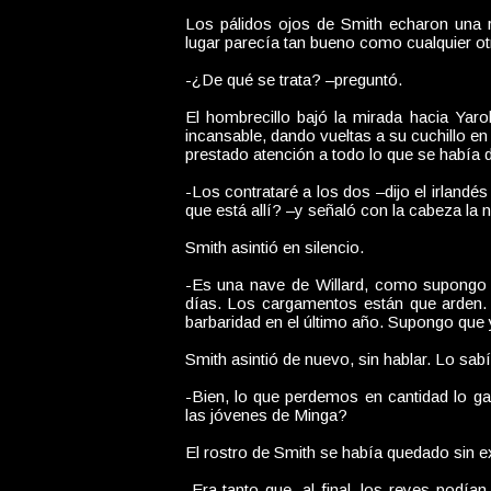
Los pálidos ojos de Smith echaron una r
lugar parecía tan bueno como cualquier otr
-¿De qué se trata? –preguntó.
El hombrecillo bajó la mirada hacia Yarol
incansable, dando vueltas a su cuchillo en
prestado atención a todo lo que se había 
-Los contrataré a los dos –dijo el irlandé
que está allí? –y señaló con la cabeza la n
Smith asintió en silencio.
-Es una nave de Willard, como supongo 
días. Los cargamentos están que arden. L
barbaridad en el último año. Supongo que 
Smith asintió de nuevo, sin hablar. Lo sabí
-Bien, lo que perdemos en cantidad lo g
las jóvenes de Minga?
El rostro de Smith se había quedado sin e
-Era tanto que, al final, los reyes podí