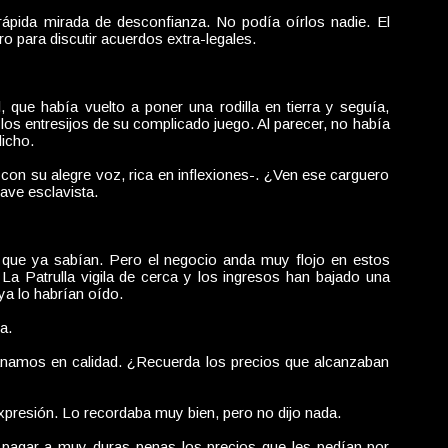
ápida mirada de desconfianza. No podía oírlos nadie. El
o para discutir acuerdos extra-legales.
, que había vuelto a poner una rodilla en tierra y seguía,
 los entresijos de su complicado juego. Al parecer, no había
dicho.
s con su alegre voz, rica en inflexiones-. ¿Ven ese carguero
ave esclavista.
que ya sabían. Pero el negocio anda muy flojo en estos
a Patrulla vigila de cerca y los ingresos han bajado una
ya lo habrían oído.
a.
anamos en calidad. ¿Recuerda los precios que alcanzaban
xpresión. Lo recordaba muy bien, pero no dijo nada.
an pagar a muy duras penas los precios que les pedían por