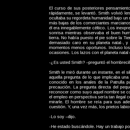
El curso de sus posteriores pensamientos
rápidamente, se levantó. Smith volvió l
ocultaba su regordeta humanidad bajo un m
más bajas de los comerciantes marcianos 
él era innegablemente céltico. Los inexpr
sonrisa mientras observaba el buen humo
tierra. No había puesto el pie sobre la Ti
demasiado caro en su planeta natal-, y
momentos menos oportunos. Incluso los v
ocasiones. Los lazos con el planeta natal 
-¿Es usted Smith? –preguntó el hombrecill
Smith le miró durante un instante, en el
aquella pregunta de lo que implicaba un
conocido en los anales de la Patrulla pa
precaución. La pregunta directa del pequ
reconocer como suyo aquel nombre se colo
el empleo en perspectiva sería tan ilegal
mirarle. El hombre se reía para sus aden
cuestión. Y, una vez más, los prietos labio
-Lo soy –dijo.
-He estado buscándole. Hay un trabajo por