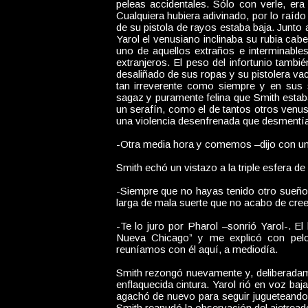
peleas accidentales. Sólo con verle, er
Cualquiera hubiera adivinado, por lo raído
de su pistola de rayos estaba baja. Junto a
Yarol el venusiano inclinaba su rubia cabe
uno de aquellos extraños e interminables
extranjeros. El peso del infortunio tambi
desaliñado de sus ropas y su pistolera va
tan irreverente como siempre y en sus 
sagaz y puramente felina que Smith estaba
un serafín, como el de tantos otros venus
una violencia desenfrenada que desmentía
-Otra media hora y comemos –dijo con un
Smith echó un vistazo a la triple esfera de 
-Siempre que no hayas tenido otro sueño 
larga de mala suerte que no acabo de cre
-Te lo juro por Pharol –sonrió Yarol-. 
Nueva Chicago” y me explicó con pelo
reuníamos con él aquí, a mediodía.
Smith rezongó nuevamente y, deliberadam
enflaquecida cintura. Yarol rió en voz baj
agachó de nuevo para seguir jugueteando 
Smith reanudó la observación del ajetread