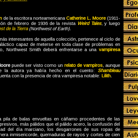
ón
de la escritora norteamericana
Catherine L. Moore
(1911-
ción de febrero de 1936 de la revista
Weird Tales
, y luego
t de la Tierra
(Northwest of Earth)
.
ás interesantes de aquella colección, pertenece al ciclo de
galáctico capaz de meterse en toda clase de problemas en
aso, Northwest Smith deberá enfrentarse a una
vampiresa
Moore
puede ser visto como un
relato de vampiros
, aunque
ue la autora ya había hecho en el cuento:
Shambleau
enta con la presencia de otra vampiresa notable:
Lilith
.
 pila de balas envueltas en cáñamo procedentes de las
presivos, más pálidos que el pálido acero, la confusión del
idad del día marciano, los desgarrones de sus ropas de
era inmisericorde, quemaduras de rayos y cortes de cien