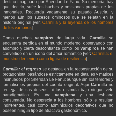
destino imaginado por Sheridan Le Fanu. Su memoria, hay
que decirlo, sufre los baches y omisiones propias de los
inmortales. Recuerda vagamente su pasado Austria, y
menos aún los sucesos ominosos que se relatan en la
historia original [ver:
Carmilla y la leyenda de los nombres
de los vampiros
]
Como muchos
vampiros
de larga vida,
Carmilla
se
encuentra perdida en el mundo moderno, observando con
asombro y cierta desconfianza como los
vampiros
se han
convertido en un ícono del amor romántico [ver:
Carmilla: el
monstruo femenino como figura de resiliencia
]
Carmilla: el regreso
se destaca en la reconstrucción de su
protagonista, basándose estrictamente en detalles y matices
insinuados por Sheridan Le Fanu; aunque sin los temores y
formalismos propios del cuento original. Aquí
Carmilla
no
reniega de sus deseos, ni los disimula bajo ningún velo
paradigmático. Es una
vampiresa
y una lesbiana
consumada. No desprecia a los hombres, sólo le resultan
indiferentes, casi como adminículos decorativos que no
poseen ningún tipo de atractivo gastronómico.