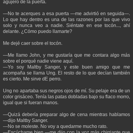
agujero de la puerta.
—No te acerques a esa puerta —me advirtió en seguida—.
Lo que hay dentro es una de las razones por las que vivo
solo y nunca veo a nadie. Siéntate en ese tocón..., ahí
delante. ¿Cómo puedo llamarte?
Me dejé caer sobre el tocón.
—Me llamo John, y me gustaría que me contara algo más
sobre el porqué nadie viene aquí.
—Yo soy Maltby Sanger, y este buen amigo que me
acompaña se llama Ung. El resto de lo que decían también
es cierto. Me sirve dE perro.
Ung no apartaba sus negros ojos de mí. Su pelaje era de un
color grisáceo. Tenía las patas dobladas bajo su flaco morro,
igual que si fueran manos.
—Quizá debería preparar algo de cena mientras hablamos
—dijo Maltby Sanger.
—No se moleste. No voy a quedarme mucho rato.
—Escúchame bien —me dijo con la voz más chirriante que