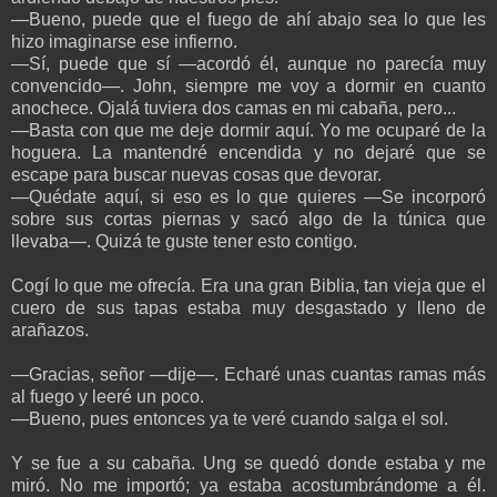
—Bueno, puede que el fuego de ahí abajo sea lo que les
hizo imaginarse ese infierno.
—Sí, puede que sí —acordó él, aunque no parecía muy
convencido—. John, siempre me voy a dormir en cuanto
anochece. Ojalá tuviera dos camas en mi cabaña, pero...
—Basta con que me deje dormir aquí. Yo me ocuparé de la
hoguera. La mantendré encendida y no dejaré que se
escape para buscar nuevas cosas que devorar.
—Quédate aquí, si eso es lo que quieres —Se incorporó
sobre sus cortas piernas y sacó algo de la túnica que
llevaba—. Quizá te guste tener esto contigo.
Cogí lo que me ofrecía. Era una gran Biblia, tan vieja que el
cuero de sus tapas estaba muy desgastado y lleno de
arañazos.
—Gracias, señor —dije—. Echaré unas cuantas ramas más
al fuego y leeré un poco.
—Bueno, pues entonces ya te veré cuando salga el sol.
Y se fue a su cabaña. Ung se quedó donde estaba y me
miró. No me importó; ya estaba acostumbrándome a él.