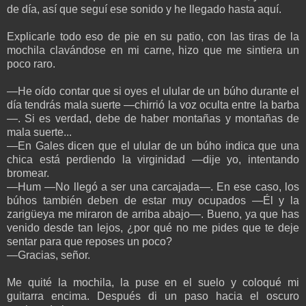
de día, así que seguí ese sonido y he llegado hasta aquí.
Explicarle todo eso de pie en su patio, con las tiras de la
mochila clavándose en mi carne, hizo que me sintiera un
poco raro.
—He oído contar que si oyes el ulular de un búho durante el
día tendrás mala suerte —chirrió la voz oculta entre la barba
—. Si es verdad, debe de haber montañas y montañas de
mala suerte...
—En Gales dicen que el ulular de un búho indica que una
chica está perdiendo la virginidad —dije yo, intentando
bromear.
—Hum —No llegó a ser una carcajada—. En ese caso, los
búhos también deben de estar muy ocupados —Él y la
zarigüeya me miraron de arriba abajo—. Bueno, ya que has
venido desde tan lejos, ¿por qué no me pides que te deje
sentar para que reposes un poco?
—Gracias, señor.
Me quité la mochila, la puse en el suelo y coloqué mi
guitarra encima. Después di un paso hacia el oscuro