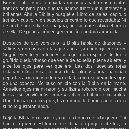
Bueno, caballeros, removí las ramas y añadí unos cuantos
troncos de pino para que las llamas fueran muy intensas y
brillantes. Abrí la Biblia y busqué el Libro de Isaías, capítulo
treinta y cuatro, y en seguida encontré lo que recordaba: Ni
de noche ni de día se apagará, por siempre subirá el humo
de ella. De generación en generación quedará arruinada...
Después de ese versículo la Biblia habla de dragones y
sátiros y de cosas en las que ahora ya nadie quiere creer.
Seguí leyendo y entonces oí algo, una especie de lento
gruñido quejumbroso que venía de aquella puerta abierta, y
alcé los ojos para ver qué era. Las dos lucecitas rojas
estaban más cerca la una de la otra y ahora parecían
pegadas a una masa de oscuridad, como si fueran los ojos
de una cabeza. Me puse en pie con la Biblia en la mano.
Aquellos ojos me miraron y su llama roja ardió con mucha
fuerza, se volvió más tenue y volvió a brillar como antes.
Ung, tumbado a mis pies, hizo un ruidito burbujeante, como
si no le gustaran nada.
Dejé la Biblia en el suelo y cogí un tronco de la hoguera. Fui
hacia la puerta. El tronco me daba un poquito de luz, la