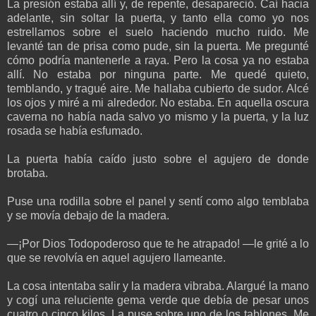
La presión estaba allí y, de repente, desapareció. Caí hacia
adelante, sin soltar la puerta, y tanto ella como yo nos
estrellamos sobre el suelo haciendo mucho ruido. Me
levanté tan de prisa como pude, sin la puerta. Me pregunté
cómo podría mantenerle a raya. Pero la cosa ya no estaba
allí. No estaba por ninguna parte. Me quedé quieto,
temblando, y tragué aire. Me hallaba cubierto de sudor. Alcé
los ojos y miré a mi alrededor. No estaba. En aquella oscura
caverna no había nada salvo yo mismo y la puerta, y la luz
rosada se había esfumado.
La puerta había caído justo sobre el agujero de donde
brotaba.
Puse una rodilla sobre el panel y sentí como algo temblaba
y se movía debajo de la madera.
—¡Por Dios Todopoderoso que te he atrapado! —le grité a lo
que se revolvía en aquel agujero llameante.
La cosa intentaba salir y la madera vibraba. Alargué la mano
y cogí una reluciente gema verde que debía de pesar unos
cuatro o cinco kilos. La puse sobre uno de los tablones. Me