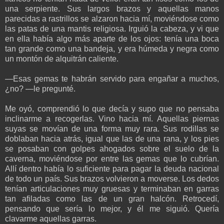
una serpiente. Sus largos brazos y aquellas manos
parecidas a rastrillos se alzaron hacia mí, moviéndose como
las patas de una mantis religiosa. Irguió la cabeza, y vi que
en ella había algo más aparte de los ojos: tenía una boca
tan grande como una bandeja, y era húmeda y negra como
un montón de alquitrán caliente.
—Esas gemas te habrán servido para engañar a muchos,
¿no? —le pregunté.
Me oyó, comprendió lo que decía y supo que no pensaba
inclinarme a recogerlas. Vino hacia mí. Aquellas piernas
suyas se movían de una forma muy rara. Sus rodillas se
doblaban hacia atrás, igual que las de una rana, y los pies
se posaban con golpes ahogados sobre el suelo de la
caverna, moviéndose por entre las gemas que lo cubrían.
Allí dentro había lo suficiente para pagar la deuda nacional
de todo un país. Sus brazos volvieron a moverse. Los dedos
tenían articulaciones muy gruesas y terminaban en garras
tan afiladas como las de un gran halcón. Retrocedí,
pensando que sería lo mejor, y él me siguió. Quería
clavarme aquellas garras.