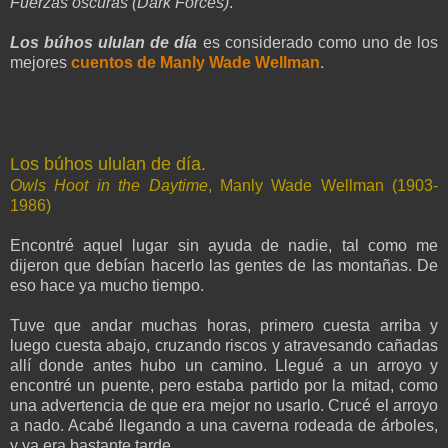
Fuerzas oscuras (Dark Forces)
.
Los búhos ululan de día
es considerado como uno de los
mejores
cuentos de Manly Wade Wellman
.
Los búhos ululan de día.
Owls Hoot in the Daytime
, Manly Wade Wellman (1903-
1986)
Encontré aquel lugar sin ayuda de nadie, tal como me
dijeron que debían hacerlo las gentes de las montañas. De
eso hace ya mucho tiempo.
Tuve que andar muchas horas, primero cuesta arriba y
luego cuesta abajo, cruzando riscos y atravesando cañadas
allí donde antes hubo un camino. Llegué a un arroyo y
encontré un puente, pero estaba partido por la mitad, como
una advertencia de que era mejor no usarlo. Crucé el arroyo
a nado. Acabé llegando a una caverna rodeada de árboles,
y ya era bastante tarde.