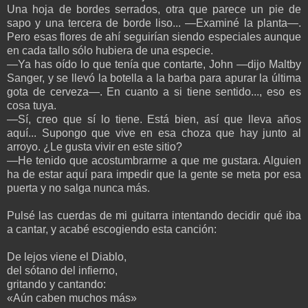
Una hoja de bordes serrados, otra que parece un pie de
sapo y una tercera de borde liso... —Examiné la planta—.
Pero esas flores de ahí seguirían siendo especiales aunque
en cada tallo sólo hubiera de una especie.
—Ya has oído lo que tenía que contarte, John —dijo Maltby
Sanger, y se llevó la botella a la barba para apurar la última
gota de cerveza—. En cuanto a si tiene sentido..., eso es
cosa tuya.
—Sí, creo que sí lo tiene. Está bien, así que lleva años
aquí... Supongo que vive en esa choza que hay junto al
arroyo. ¿Le gusta vivir en este sitio?
—He tenido que acostumbrarme a que me gustara. Alguien
ha de estar aquí para impedir que la gente se meta por esa
puerta y no salga nunca más.
Pulsé las cuerdas de mi guitarra intentando decidir qué iba
a cantar, y acabé escogiendo esta canción:
De lejos viene el Diablo,
del sótano del infierno,
gritando y cantando:
«Aún caben muchos más»