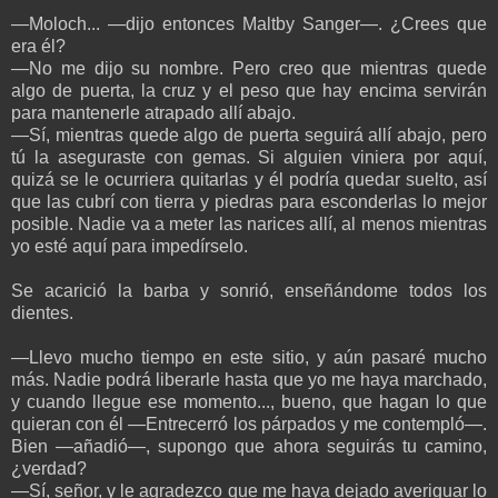
—Moloch... —dijo entonces Maltby Sanger—. ¿Crees que
era él?
—No me dijo su nombre. Pero creo que mientras quede
algo de puerta, la cruz y el peso que hay encima servirán
para mantenerle atrapado allí abajo.
—Sí, mientras quede algo de puerta seguirá allí abajo, pero
tú la aseguraste con gemas. Si alguien viniera por aquí,
quizá se le ocurriera quitarlas y él podría quedar suelto, así
que las cubrí con tierra y piedras para esconderlas lo mejor
posible. Nadie va a meter las narices allí, al menos mientras
yo esté aquí para impedírselo.
Se acarició la barba y sonrió, enseñándome todos los
dientes.
—Llevo mucho tiempo en este sitio, y aún pasaré mucho
más. Nadie podrá liberarle hasta que yo me haya marchado,
y cuando llegue ese momento..., bueno, que hagan lo que
quieran con él —Entrecerró los párpados y me contempló—.
Bien —añadió—, supongo que ahora seguirás tu camino,
¿verdad?
—Sí, señor, y le agradezco que me haya dejado averiguar lo