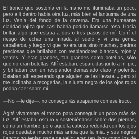
El tronco que sostenía en la mano me iluminaba un poco,
pero allí dentro había otra luz, más bien el fantasma de una
luz. Venía del fondo de la caverna. Era una humeante
claridad rojiza que casi habría podido llamarse rosa. Hacía
brillar algo que estaba a dos o tres pasos de mí. Corrí el
riesgo de echar una mirada al suelo y vi una gema,
caballeros, y luego vi que no era una sino muchas, piedras
preciosas que brillaban con resplandores blancos, rojos y
verdes. Y eran grandes, tan grandes como botellas, sólo
que no eran botellas. Allí estaban, esparcidas junto a mi pie,
y brillaban con un resplandor demasiado claro y potente.
Estaban allí esperando que alguien se las llevara..., pero si
me inclinaba a recogerlas, la silueta negra de los ojos rojos
podría caer sobre mí.
—No —le dije—, no conseguirás atraparme con ese truco.
Agité vivamente el tronco para conseguir un poco más de
luz. Allí estaba, oscuro y sosteniéndose sobre dos piernas,
como un hombre, pero aquella cabeza redonda con los ojos
rojos quedaba mucho más arriba que la mía, y sus negros
flancos no tenían nada de vello: eran tan lisos como los de