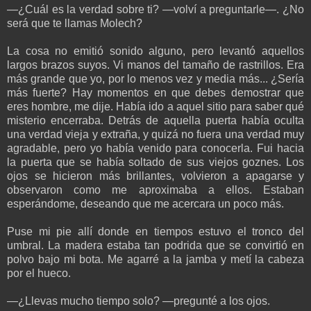
—¿Cuál es la verdad sobre ti? —volví a preguntarle—. ¿No
será que te llamas Molech?
La cosa no emitió sonido alguno, pero levantó aquellos
largos brazos suyos. Vi manos del tamaño de rastrillos. Era
más grande que yo, por lo menos vez y media más... ¿Sería
más fuerte? Hay momentos en que debes demostrar que
eres hombre, me dije. Había ido a aquel sitio para saber qué
misterio encerraba. Detrás de aquella puerta había oculta
una verdad vieja y extraña, y quizá no fuera una verdad muy
agradable, pero yo había venido para conocerla. Fui hacia
la puerta que se había soltado de sus viejos goznes. Los
ojos se hicieron más brillantes, volvieron a apagarse y
observaron como me aproximaba a ellos. Estaban
esperándome, deseando que me acercara un poco más.
Puse mi pie allí donde en tiempos estuvo el tronco del
umbral. La madera estaba tan podrida que se convirtió en
polvo bajo mi bota. Me agarré a la jamba y metí la cabeza
por el hueco.
—¿Llevas mucho tiempo solo? —pregunté a los ojos.