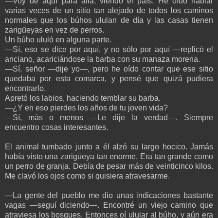
—Voy de aquí para allá, viendo el país. He oído hablar
varias veces de un sitio tan alejado de todos los caminos
normales que los búhos ululan de día y las casas tienen
zarigüeyas en vez de perros.
Un búho ululó en alguna parte.
—Sí, eso se dice por aquí, y no sólo por aquí —replicó el
anciano, acariciándose la barba con su manaza morena.
—Sí, señor —dije yo—, pero he oído contar que ese sitio
quedaba por esta comarca, y pensé que quizá pudiera
encontrarlo.
Apretó los labios, haciendo temblar su barba.
—¿Y en eso pierdes los años de tu joven vida?
—Sí, más o menos —Le dije la verdad—. Siempre
encuentro cosas interesantes.
El animal tumbado junto a él alzó su largo hocico. Jamás
había visto una zarigüeya tan enorme. Era tan grande como
un perro de granja. Debía de pesar más de veinticinco kilos.
Me clavó los ojos como si quisiera atravesarme.
—La gente del pueblo me dio unas indicaciones bastante
vagas —seguí diciendo—. Encontré un viejo camino que
atraviesa los bosques. Entonces oí ulular al búho, y aún era