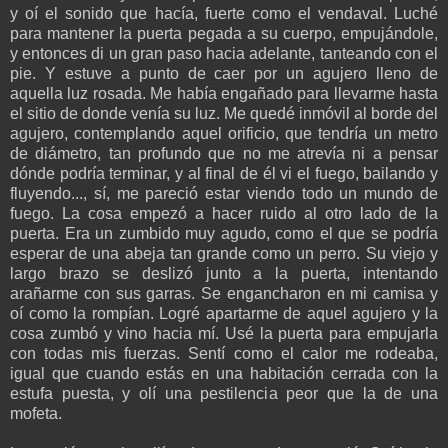
y oí el sonido que hacía, fuerte como el vendaval. Luché
para mantener la puerta pegada a su cuerpo, empujándole,
y entonces di un gran paso hacia adelante, tanteando con el
pie. Y estuve a punto de caer por un agujero lleno de
aquella luz rosada. Me había engañado para llevarme hasta
el sitio de donde venía su luz. Me quedé inmóvil al borde del
agujero, contemplando aquel orificio, que tendría un metro
de diámetro, tan profundo que no me atrevía ni a pensar
dónde podría terminar, y al final de él vi el fuego, bailando y
fluyendo..., sí, me pareció estar viendo todo un mundo de
fuego. La cosa empezó a hacer ruido al otro lado de la
puerta. Era un zumbido muy agudo, como el que se podría
esperar de una abeja tan grande como un perro. Su viejo y
largo brazo se deslizó junto a la puerta, intentando
arañarme con sus garras. Se engancharon en mi camisa y
oí como la rompían. Logré apartarme de aquel agujero y la
cosa zumbó y vino hacia mí. Usé la puerta para empujarla
con todas mis fuerzas. Sentí como el calor me rodeaba,
igual que cuando estás en una habitación cerrada con la
estufa puesta, y olí una pestilencia peor que la de una
mofeta.