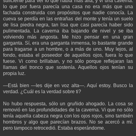
suficiente para ver lo que había más allá, y vi una caverna:
lo que por fuera parecía una casa no era más que una
fachada construida con propósitos que nadie conocía. La
cueva se perdía en las entrañas del monte y tenía un suelo
de lisa piedra negra, tan lisa que casi parecía haber sido
pulimentada. La caverna iba bajando de nivel y se iba
volviendo más angosta. Me hizo pensar en una gran
garganta. Sí, era una garganta inmensa, lo bastante grande
para tragarse a un hombre, o a más de uno. Muy lejos, al
fondo, estaba el poseedor de aquellos ojos, fuera lo que
fuese. Vi como brillaban, y no sólo porque reflejaran las
llamas del tronco que sostenía. Aquellos ojos tenían su
propia luz.
—Está bien —les dije en voz alta—. Aquí estoy. Busco la
verdad. ¿Cuál es la verdad sobre ti?
No hubo respuesta, sólo un gruñido ahogado. La cosa se
removió en las profundidades de la caverna. Vi que no sólo
tenía aquella cabeza negra con los ojos rojos, sino también
hombros y algo que parecían brazos. No se acercó a mí.
pero tampoco retrocedió. Estaba esperándome.