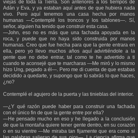
viejas de toda la Tierra. Son anteriores a los tiempos de
Adán y Eva, y ya estaban aquí antes de que hubiera nada
vivo. Pero aquí tenemos una casa hecha por manos
humanas —Contemplé los troncos y los tablones—. Sí,
señor, alguien ha tenido que construir esta casa.
—John, eso no es más que una fachada apoyada en la
roca, y puede que no haya sido construida por manos
humanas. Creo que fue hecha para que la gente entrara en
ella, pero yo llevo muchos años aquí advirtiéndole a la
gente que no debe entrar, tal como te he advertido a ti
cuando te aconsejé que te marcharas —Me miró y lo mismo
hizo Ung, pegado a él—. Pero me di cuenta de que estabas
decidido a quedarte, y supongo que tú sabrás lo que haces,
¿no?
Contemplé el agujero de la puerta y las tinieblas del interior.
—¿Y qué razón puede haber para construir una fachada
con el único fin de que la gente entre por ella?
—He pensado mucho en eso y he llegado a la conclusión
de que la montaña quiere tener gente dentro, en su corazón
o en su vientre —Me miraba tan fijamente que era como si
las palabras salieran de sus ojos—. La ciencia afirma que