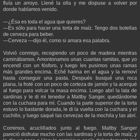
fluía un arroyo. Llené la olla y me dispuse a volver por
donde habíamos venido.
—¿Ésa es toda el agua que quieres?
—Es sólo para hacer una torta de maíz. Tengo dos botellas
de cerveza para beber.
—Cerveza —dijo él, como si amara esa palabra.
Volvió conmigo, recogiendo un poco de madera mientras
caminábamos. Amontonamos unas cuantas ramitas, que yo
encendí con un fósforo, y luego les pusimos unas ramas
más grandes encima. Eché harina en el agua y la removí
hasta conseguir una pasta. Después busqué una roca
plana, la froté con un poco de corteza de jamón y la acerqué
al fuego para volcar la masa encima. Luego abrí la lata de
sardinas y le di mi tenedor a Maltby Sanger, quedándome
con la cuchara para mí. Cuando la parte superior de la torta
estuvo lo bastante dorada, le di la vuelta con la cuchara y el
cuchillo, y luego saqué las cervezas de la mochila y las abrí.
Comimos, acuclillados junto al fuego. Maltby Sanger
pareció disfrutar mucho con las sardinas y la torta de maíz, y