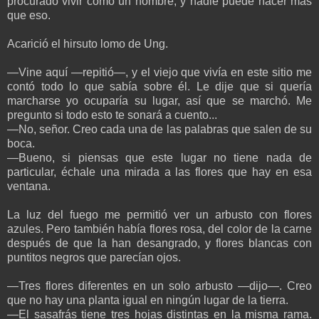
procurado vivir como un hombre, y nadie puede hacer más
que eso.
Acarició el hirsuto lomo de Ung.
—Vine aquí —repitió—, y el viejo que vivía en este sitio me
contó todo lo que sabía sobre él. Le dije que si quería
marcharse yo ocuparía su lugar, así que se marchó. Me
pregunto si todo esto te sonará a cuento...
—No, señor. Creo cada una de las palabras que salen de su
boca.
—Bueno, si piensas que este lugar no tiene nada de
particular, échale una mirada a las flores que hay en esa
ventana.
La luz del fuego me permitió ver un arbusto con flores
azules. Pero también había flores rosa, del color de la carne
después de que la han desangrado, y flores blancas con
puntitos negros que parecían ojos.
—Tres flores diferentes en un solo arbusto —dijo—. Creo
que no hay una planta igual en ningún lugar de la tierra.
—El sasafrás tiene tres hojas distintas en la misma rama.