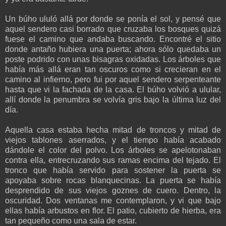
Un búho ululó allá por donde se ponía el sol, y pensé que
aquel sendero casi borrado que cruzaba los bosques quizá
fuese el camino que andaba buscando. Encontré el sitio
donde antaño hubiera una puerta; ahora sólo quedaba un
poste podrido con unas bisagras oxidadas. Los árboles que
había más allá eran tan oscuros como si crecieran en el
camino al infierno, pero fui por aquel sendero serpenteante
hasta que vi la fachada de la casa. El búho volvió a ulular,
allí donde la penumbra se volvía gris bajo la última luz del
día.
Aquella casa estaba hecha mitad de troncos y mitad de
viejos tablones aserrados, y el tiempo había acabado
dándole el color del polvo. Los árboles se apelotonaban
contra ella, entrecruzando sus ramas encima del tejado. El
tronco que había servido para sostener la puerta se
apoyaba sobre rocas blanquecinas. La puerta se había
desprendido de sus viejos goznes de cuero. Dentro, la
oscuridad. Dos ventanas me contemplaron, y vi que bajo
ellas había arbustos en flor. El patio, cubierto de hierba, era
tan pequeño como una sala de estar.