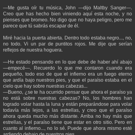
—Me gusta oír tu música, John —dijo Maltby Sanger—.
Creo que has hecho bien viniendo aquí esta noche, y no
pienses que bromeo. No digo que no haya peligro, pero me
parece que tú sabrás escapar de él.
Miré hacia la puerta abierta. Dentro todo estaba negro..., no,
no todo. Vi un par de puntitos rojos. Me dije que serían
reflejos de nuestra hoguera.
—He estado pensando en lo que debe de haber ahí abajo
—empecé—. Recuerdo lo que me contaron cuando era
pequeño, todo eso de que el infierno era un fuego eterno
que ardía bajo nuestros pies, y que el paraíso estaba en el
cielo que hay sobre nuestras cabezas...
—Bueno, ¿se te ha ocurrido pensar que ahora el paraíso ya
no está sobre nuestras cabezas? No, los hombres han
logrado volar hasta la luna y están preparándose para volar
todavía más lejos, a las estrellas, y creo que el paraíso
ahora queda mucho más distante. Arriba no hay más que
estrellas, y el paraíso tiene que estar en otro sitio. Pero en
cuanto al infierno..., no lo sé. Puede que ahora mismo esté
ardiendo debajo de nuestros pies.