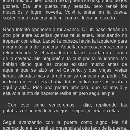
todo había ido bien hasta que la puerta se desprendió de los
goznes. Era una puerta muy pesada, pero tensé los
músculos y logré moverla. Volví a entrar en la cueva,
sosteniendo la puerta ante mí como si fuera un escudo.
Nada intentó oponerse a mi avance. Di un paso detrás de
otro por entre aquellas gemas relucientes, procurando no
tropezar con ellas. Ladeé la cabeza hacia la izquierda para
mirar más allá de la puerta. Aquella gran cosa negra seguía
retrocediendo. Vi el parpadeo de la luz rosada en el fondo
de la caverna. Me pregunté si la cruz podría ayudarme. Me
habían dicho que las cruces existían mucho antes de
aquella que se alzó en el Calvario, y que viejas, viejas
tierras situadas más allá del mar ya conocían su poder. Sí,
incluso en esta tierra había tribus indias que las usaban
aquí y allá... Pisé una piedra preciosa, que se movió y
estuvo a punto de hacerme resbalar, pero seguí en pie.
—Con este signo venceremos —dije, repitiendo las
palabras de un rey de los viejos tiempos, y creía en ellas.
Seguí avanzando con la puerta como signo. Me fui
acercando a él y sentí su presencia al otro lado de la puerta,