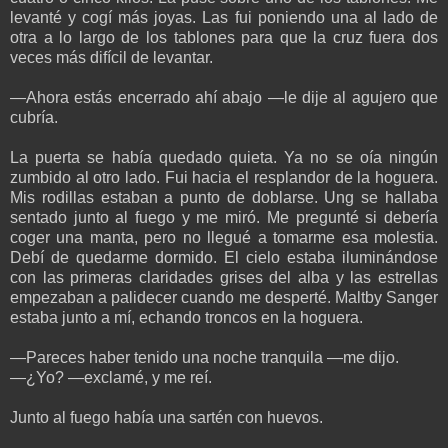
levanté y cogí más joyas. Las fui poniendo una al lado de
otra a lo largo de los tablones para que la cruz fuera dos
veces más difícil de levantar.
—Ahora estás encerrado ahí abajo —le dije al agujero que
cubría.
La puerta se había quedado quieta. Ya no se oía ningún
zumbido al otro lado. Fui hacia el resplandor de la hoguera.
Mis rodillas estaban a punto de doblarse. Ung se hallaba
sentado junto al fuego y me miró. Me pregunté si debería
coger una manta, pero no llegué a tomarme esa molestia.
Debí de quedarme dormido. El cielo estaba iluminándose
con las primeras claridades grises del alba y las estrellas
empezaban a palidecer cuando me desperté. Maltby Sanger
estaba junto a mí, echando troncos en la hoguera.
—Pareces haber tenido una noche tranquila —me dijo.
—¿Yo? —exclamé, y me reí.
Junto al fuego había una sartén con huevos.